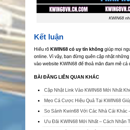
KWIN68 nhậ
Kết luận
Hiểu rõ
KWIN68 có uy tín không
giúp mọi ngườ
online. Vì vậy, bạn đừng quên cập nhật những 
vào website KWIN68 để thoả mãn đam mê cá c
BÀI ĐĂNG LIÊN QUAN KHÁC
Cập Nhật Link Vào KWIN68 Mới Nhất Kh
Mẹo Cá Cược Hiệu Quả Tại KWIN68 Giú
So Sánh Kwin68 Với Các Nhà Cái Khác 
Ưu Đãi KWIN68 Mới Nhất – Cách Nhận 