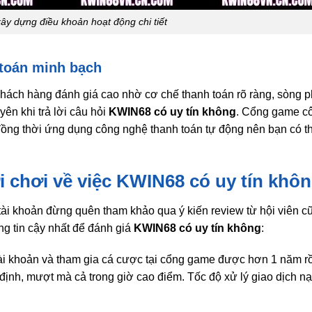
y dựng điều khoản hoạt động chi tiết
 toán minh bạch
hách hàng đánh giá cao nhờ cơ chế thanh toán rõ ràng, sòng 
ên khi trả lời câu hỏi
KWIN68 có uy tín không
. Cổng game c
 đồng thời ứng dụng công nghệ thanh toán tự động nên bạn có t
i chơi về việc KWIN68 có uy tín khô
ài khoản đừng quên tham khảo qua ý kiến review từ hội viên cũ
ng tin cậy nhất để đánh giá
KWIN68 có uy tín không
:
tài khoản và tham gia cá cược tại cổng game được hơn 1 năm rồ
 định, mượt mà cả trong giờ cao điểm. Tốc độ xử lý giao dịch n