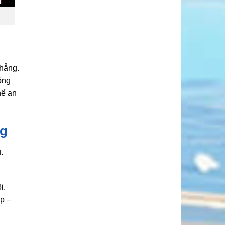
phẳng.
ông
hể an
ng
.
i.
ạp –