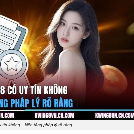
 tín không – Nền tảng pháp lý rõ ràng