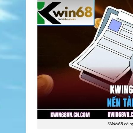
KWIN68 có uy