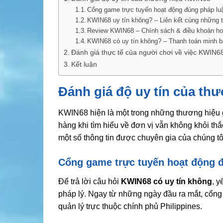
Cổng game trực tuyến hoạt động đúng pháp lu
KWIN68 uy tín không? – Liên kết cùng những 
Review KWIN68 – Chính sách & điều khoản hoạ
KWIN68 có uy tín không? – Thanh toán minh 
Đánh giá thực tế của người chơi về việc KWIN68
Kết luận
Đánh giá độ uy tín của th
KWIN68 hiện là một trong những thương hiệu giả
hàng khi tìm hiểu về đơn vị vẫn không khỏi th
một số thông tin được chuyên gia của chúng tô
Cổng game trực tuyến hoạt động đ
Để trả lời câu hỏi
KWIN68 có uy tín không
, y
pháp lý. Ngay từ những ngày đầu ra mắt, cổ
quản lý trực thuộc chính phủ Philippines.